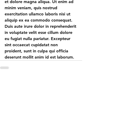
et dolore magna aliqua. Ut enim ad 
minim veniam, quis nostrud 
exercitation ullamco laboris nisi ut 
aliquip ex ea commodo consequat. 
Duis aute irure dolor in reprehenderit 
in voluptate velit esse cillum dolore 
eu fugiat nulla pariatur. Excepteur 
sint occaecat cupidatat non 
proident, sunt in culpa qui officia 
deserunt mollit anim id est laborum.
Via Genova, 8/a – 52100 Arezzo
Telefono:
+39 351 374 8459